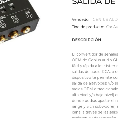
SALIDA D
Vendedor:
GENIUS AUD
Tipo de producto:
Car Au
DESCRIPCIÓN
El convertidor de señale
OEM de Genius audio GHL
fácil y rápida a los sist
salidas de audio RCA, o 
dispositivo te permite con
salida de altavoces) y/o s
radios OEM o tradicional
alto nivel y/o bajo nivel)
donde podrás ajustar el ni
range y 5 ch subwoofer) 
canal a través de las sal