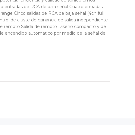
tencia, eficiencia y calidad de sonido en los
ro entradas de RCA de baja señal Cuatro entradas
l range Cinco salidas de RCA de baja señal (4ch full
trol de ajuste de ganancia de salida independiente
a de remoto Salida de remoto Diseño compacto y de
a de encendido automático por medio de la señal de