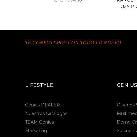
GFC-100A-16
RANGE +
RMS PR
TE CONECTAMOS CON TODO LO NUEVO
LIFESTYLE
GENIUS
Genius DEALER
Quienes
Nuestros Catálogos
Multimed
TEAM Genius
Demo Ca
Marketing
Su cuent