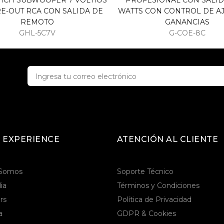
1CH SUBWOOFER 7 VOLTIOS
PROFESIONAL CON SALID
E-OUT RCA CON SALIDA DE
WATTS CON CONTROL DE AJ
REMOTO
GANANCIAS
GHL-5C7V
G-COE-8C
 EXPERIENCE
ATENCIÓN AL CLIENTE
 Somos
Soporte Técnico
ia
Términos y Condiciones
rs
Política de Privacidad
a
GDPR & Cookies