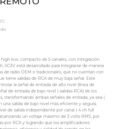
E REMOTO
IO
dio
s high low, compacto de 5 canales, con integración
-5C3V está desarrollado para integrarse de manera
emas de radio OEM o tradicionales, que no cuentan con
que tiene salidas de RCA de muy baja señal. Este
trolar la señal de entrada de alto nivel (línea de
eñal de entrada de bajo nivel ( salidas RCA) de los
es, transformando ambas señales de entrada, ya sea (
 en una salida de bajo nivel más eficiente y segura,
vel de salida independiente por canal ( 4 ch full
alcanzando un voltaje máximo de 3 volts RMS, por
idas por RCA y logrando que los amplificadores