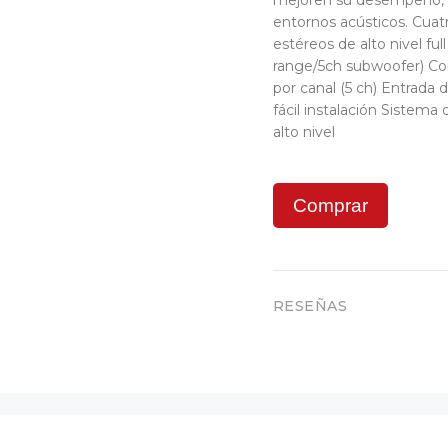
mejoren su desempeño, po
entornos acústicos. Cuat
estéreos de alto nivel ful
range/5ch subwoofer) Con
por canal (5 ch) Entrad
fácil instalación Sistem
alto nivel
Comprar
RESEÑAS