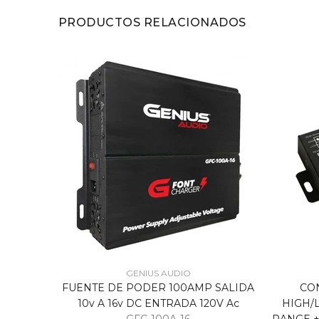
PRODUCTOS RELACIONADOS
GENIUS AUDIO
DE
FUENTE DE PODER 100AMP SALIDA
CO
10v A 16v DC ENTRADA 120V Ac
HIGH/