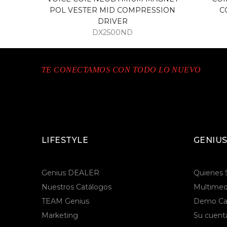
L 180 W
POL VESTER MID COMPRESSION
C
DRIVER
DX2500ND
TE CONECTAMOS CON TODO LO NUEVO
LIFESTYLE
GENIUS
Genius DEALER
Quienes
Nuestros Catálogos
Multimed
TEAM Genius
Demo Ca
Marketing
Su cuent