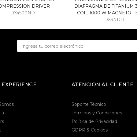
DIAFRAGMA DE TITANIUM 3
OMPRESSION DRIVER
COIL 1000 W MAGNETO F
DX4500ND
DX3NDTI
 EXPERIENCE
ATENCIÓN AL CLIENTE
 Somos
Soporte Técnico
ia
Términos y Condiciones
rs
Política de Privacidad
a
GDPR & Cookies