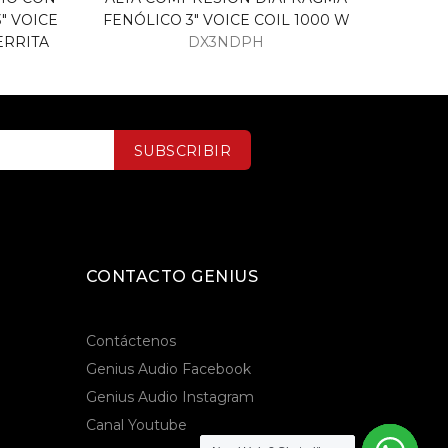
" VOICE
FENÓLICO 3" VOICE COIL 1000 W
FENÓ
ERRITA
DX3NDPH
SUBSCRIBIR
CONTACTO GENIUS
Contáctenos
Genius Audio Facebook
Genius Audio Instagram
Canal Youtube