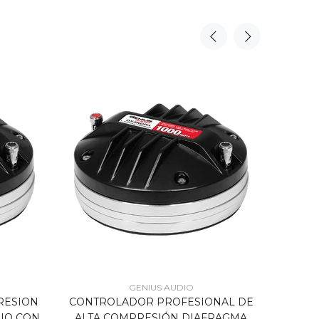
GENIUS AUDIO
RESION
CONTROLADOR PROFESIONAL DE
CONTR
IO CON
ALTA COMPRESIÓN DIAFRAGMA
ALTA