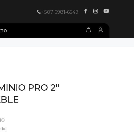
+507 6981-6549
CTO
INIO PRO 2"
ABLE
IO
dio