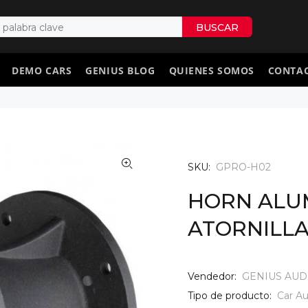
BUSCAR
DEMO CARS
GENIUS BLOG
QUIENES SOMOS
CONTA
SKU:
GPRO-H02
HORN ALUM
ATORNILL
Vendedor:
GENIUS AUD
Tipo de producto:
Car Au